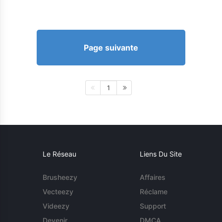
Page suivante
1
Le Réseau
Liens Du Site
Brusheezy
Affaires
Vecteezy
Réclame
Videezy
Support
Devenir
DMCA