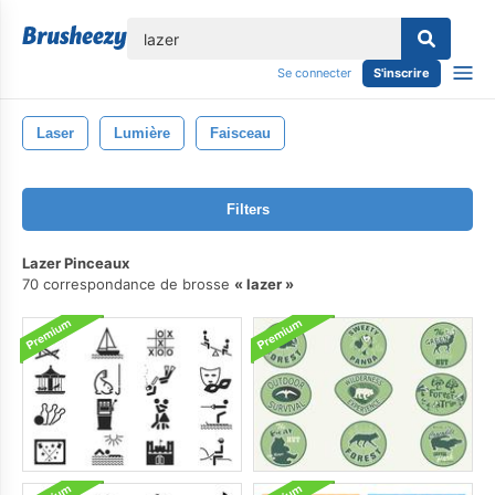
lose
Se connecter
S'inscrire
Laser
Lumière
Faisceau
Filters
Lazer Pinceaux
70 correspondance de brosse
lazer