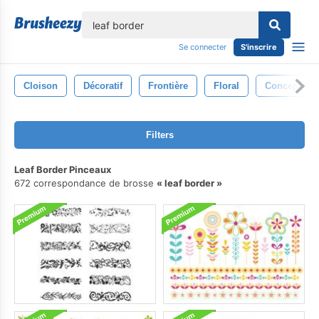
lose
Se connecter
S'inscrire
Cloison
Décoratif
Frontière
Floral
Conception
Filters
Leaf Border Pinceaux
672 correspondance de brosse
leaf border