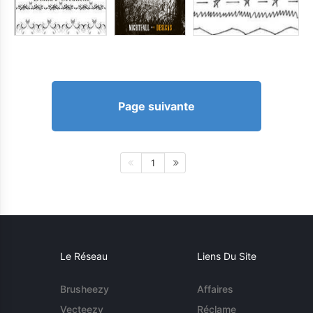
Page suivante
1
Le Réseau
Liens Du Site
Brusheezy
Affaires
Vecteezy
Réclame