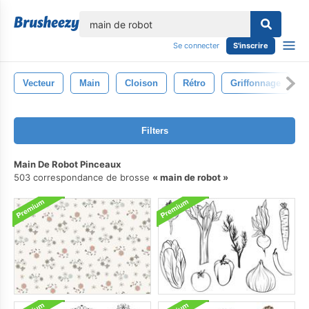
lose
Se connecter
S'inscrire
Vecteur
Main
Cloison
Rétro
Griffonnage
Filters
Main De Robot Pinceaux
503 correspondance de brosse
main de robot