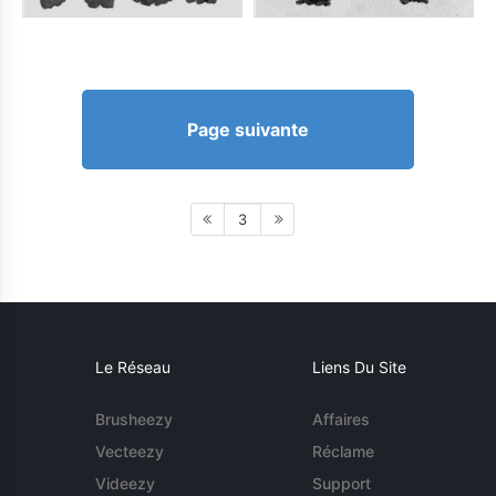
Page suivante
3
Le Réseau
Liens Du Site
Brusheezy
Affaires
Vecteezy
Réclame
Videezy
Support