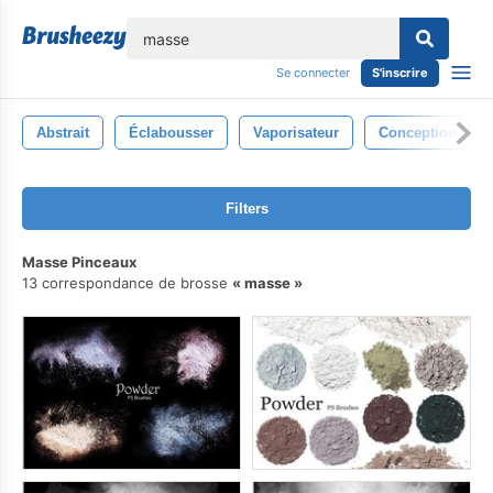
lose
Se connecter
S'inscrire
Abstrait
Éclabousser
Vaporisateur
Conception
Filters
Masse Pinceaux
13 correspondance de brosse
masse