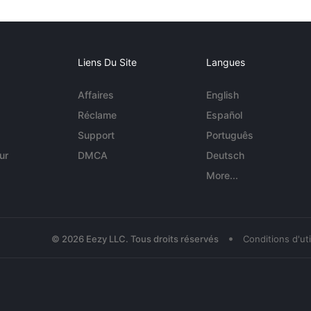
Liens Du Site
Langues
Affaires
English
Réclame
Español
Support
Português
ur
DMCA
Deutsch
More...
•
© 2026 Eezy LLC. Tous droits réservés
Conditions d'uti