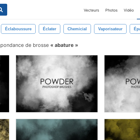
Vecteurs
Photos
Vidéo
Éclaboussure
Éclater
Chemicial
Vaporisateur
Ép
spondance de brosse
abature