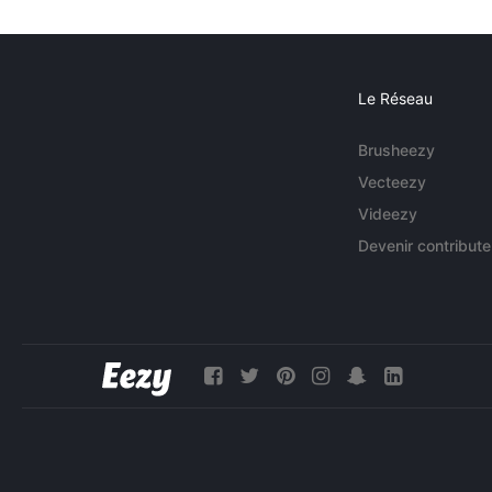
Le Réseau
Brusheezy
Vecteezy
Videezy
Devenir contribute