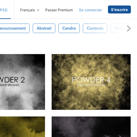
S'inscrire
PSD
Français
Passer Premium
Se connecter
anouissement
Abstrait
Cendre
Contexte
Texture