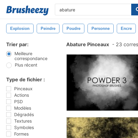
Explosion
Peindre
Poudre
Personne
Encre
Trier par:
Abature Pinceaux
-
23 corre
Meilleure
correspondance
Plus récent
Type de fichier :
Pinceaux
Actions
PSD
Modèles
Dégradés
Textures
Symboles
Formes