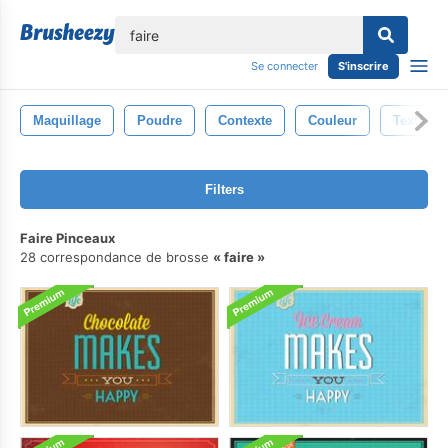
lose
Se connecter
S'inscrire
Maquillage
Poudre
Contexte
Couleur
Texture
Filters
Faire Pinceaux
28 correspondance de brosse
faire