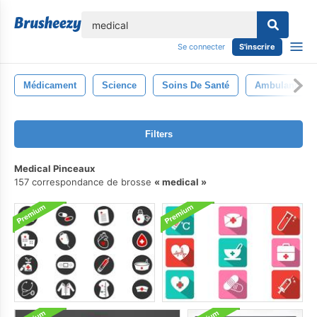
lose
Se connecter
S'inscrire
Médicament
Science
Soins De Santé
Ambulance
Filters
Medical Pinceaux
157 correspondance de brosse
medical