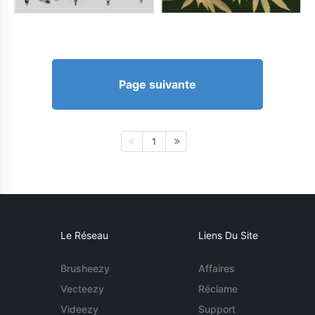
Page suivante
1
Le Réseau
Liens Du Site
Brusheezy
Affaires
Vecteezy
Réclame
Videezy
Support