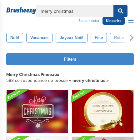
lose
Se connecter
S'inscrire
Noël
Vacances
Joyeux Noël
Fête
Rétro
N
Filters
Merry Christmas Pinceaux
598 correspondance de brosse
merry christmas