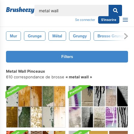
lose
Se connecter
S'inscrire
Mur
Grunge
Métal
Grungy
Brosse Grungy
Filters
Metal Wall Pinceaux
610 correspondance de brosse
metal wall