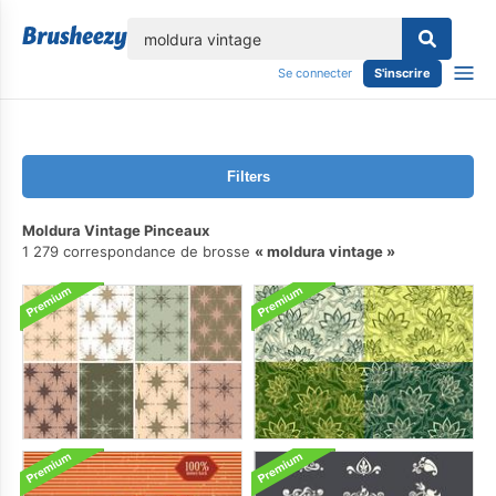
lose
Se connecter
S'inscrire
Filters
Moldura Vintage Pinceaux
1 279 correspondance de brosse
moldura vintage