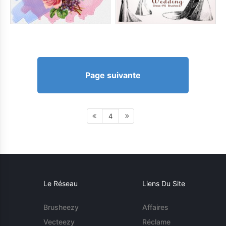
Page suivante
4
Le Réseau
Liens Du Site
Brusheezy
Affaires
Vecteezy
Réclame