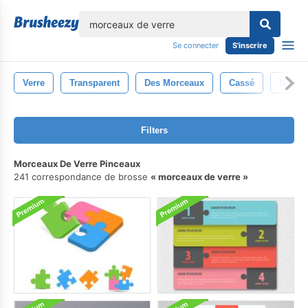
lose
Se connecter
S'inscrire
Verre
Transparent
Des Morceaux
Cassé
Noir
Filters
Morceaux De Verre Pinceaux
241 correspondance de brosse
morceaux de verre