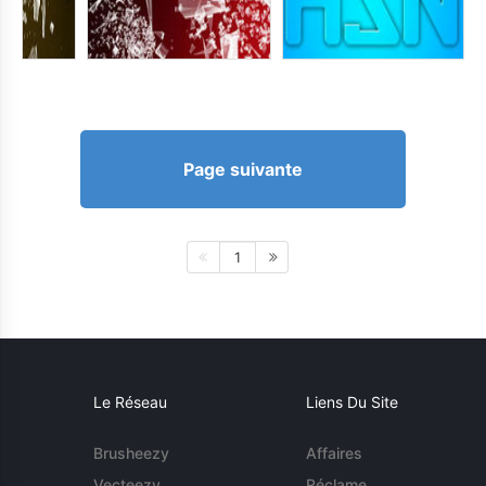
Page suivante
1
Le Réseau
Liens Du Site
Brusheezy
Affaires
Vecteezy
Réclame