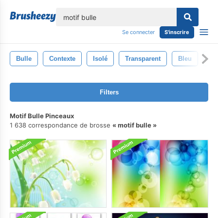
lose
Se connecter
S'inscrire
Bulle
Contexte
Isolé
Transparent
Bleu
Abs
Filters
Motif Bulle Pinceaux
1 638 correspondance de brosse
motif bulle