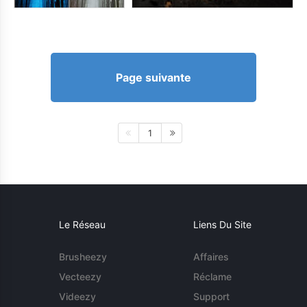
Page suivante
1
Le Réseau
Liens Du Site
Brusheezy
Affaires
Vecteezy
Réclame
Videezy
Support