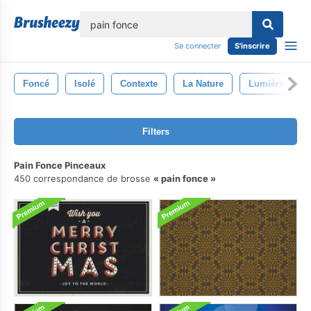
lose
Se connecter
S'inscrire
Foncé
Isolé
Contexte
La Nature
Lumière
Filters
Pain Fonce Pinceaux
450 correspondance de brosse
pain fonce