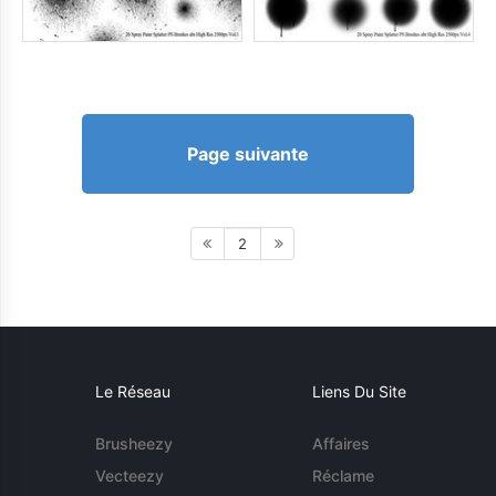
Page suivante
2
Le Réseau
Liens Du Site
Brusheezy
Affaires
Vecteezy
Réclame