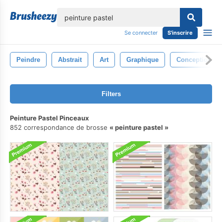
lose
Se connecter
S'inscrire
Peindre
Abstrait
Art
Graphique
Conception
Filters
Peinture Pastel Pinceaux
852 correspondance de brosse
peinture pastel