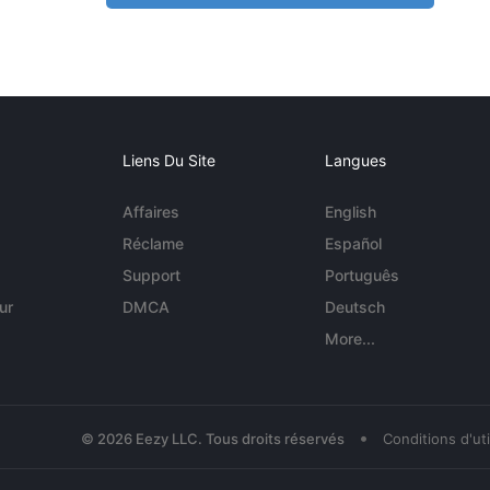
Liens Du Site
Langues
Affaires
English
Réclame
Español
Support
Português
ur
DMCA
Deutsch
More...
•
© 2026 Eezy LLC. Tous droits réservés
Conditions d'uti