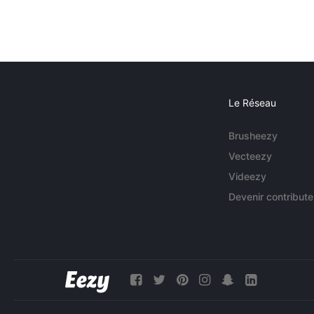
Le Réseau
Brusheezy
Vecteezy
Videezy
Devenir contribute