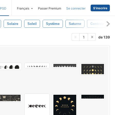
S'inscrire
PSD
Français
Passer Premium
Se connecter
Solaire
Soleil
Système
Saturne
Contexte
de 139
1