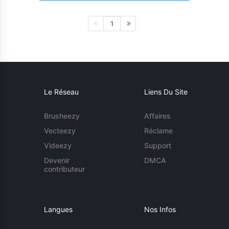
1
Le Réseau
Liens Du Site
Brusheezy
Affaires
Vecteezy
Réclame
Videezy
Support
Devenir
DMCA
contributeur
Langues
Nos Infos