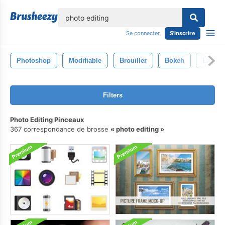
lose
Se connecter
S'inscrire
Photoshop
Modifiable
Brouiller
Bokeh
La Nat
Filters
Photo Editing Pinceaux
367 correspondance de brosse
photo editing