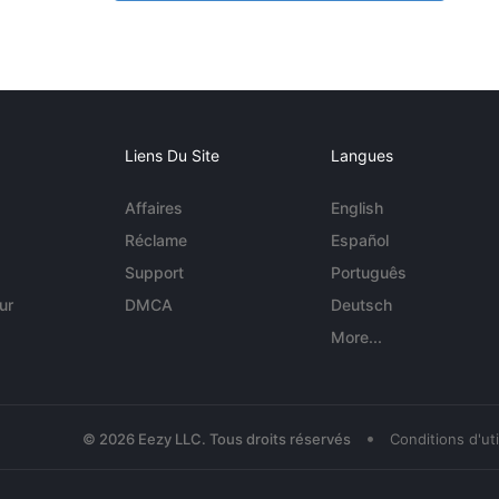
Liens Du Site
Langues
Affaires
English
Réclame
Español
Support
Português
ur
DMCA
Deutsch
More...
•
© 2026 Eezy LLC. Tous droits réservés
Conditions d'uti