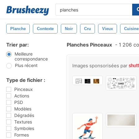
Planche
Contexte
Noir
Cru
Vieux
Cuisine
Trier par:
Planches Pinceaux
-
1 206 co
Meilleure
correspondance
Plus récent
Images sponsorisées par
Type de fichier :
Pinceaux
Actions
PSD
Modèles
Dégradés
Textures
Symboles
Formes