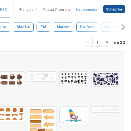
S'inscrire
PSD
Français
Passer Premium
Se connecter
ture
Modèle
Été
Marron
En Bois
Grain
Sty
de 22
1