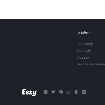
Le Réseau
Brusheezy
Vecteezy
Videezy
Devenir contribute