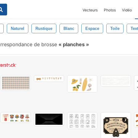
Vecteurs
Photos
Vidéo
Naturel
Rustique
Blanc
Espace
Toile
Tex
rrespondance de brosse
planches