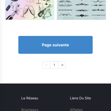
Page suivante
1
Le Réseau
Liens Du Site
Brusheezy
Affaires