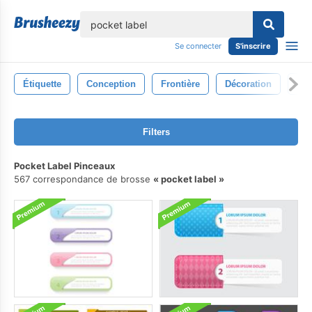
lose
Se connecter
S'inscrire
Étiquette
Conception
Frontière
Décoration
Déc
Filters
Pocket Label Pinceaux
567 correspondance de brosse
pocket label