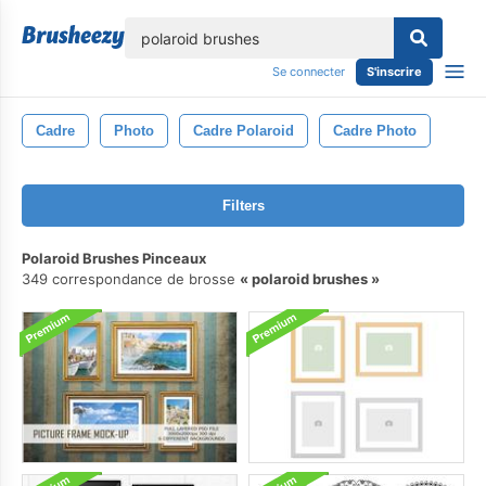
lose
Se connecter
S'inscrire
Cadre
Photo
Cadre Polaroid
Cadre Photo
Filters
Polaroid Brushes Pinceaux
349 correspondance de brosse
polaroid brushes