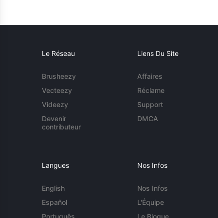
Le Réseau
Liens Du Site
Brusheezy
Affaires
Vecteezy
Réclame
Videezy
Support
Devenir
DMCA
contributeur
Langues
Nos Infos
English
Nos Infos
Español
L'Équipe
Português
Le Blogue