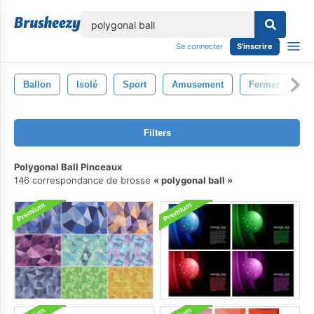
lose
Se connecter
S'inscrire
Ballon
Isolé
Sport
Amusement
Fermer
J
Filters
Polygonal Ball Pinceaux
146 correspondance de brosse
polygonal ball