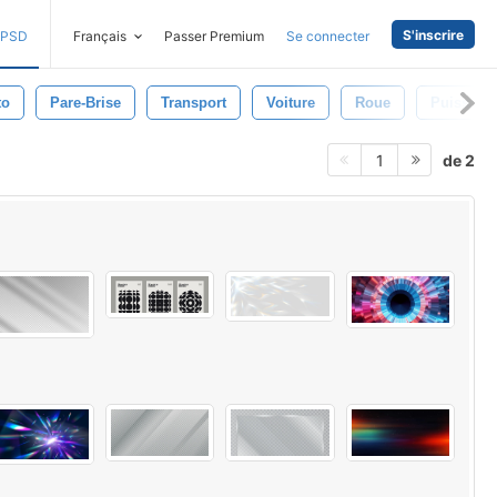
S'inscrire
PSD
Français
Passer Premium
Se connecter
to
Pare-Brise
Transport
Voiture
Roue
Puissanc
de 2
1