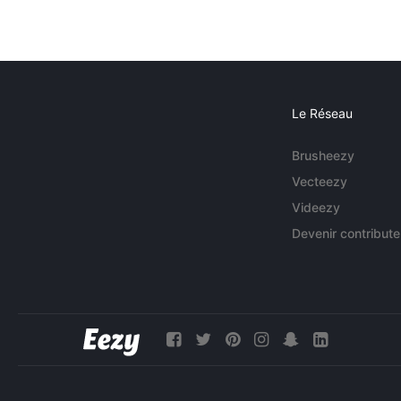
Le Réseau
Brusheezy
Vecteezy
Videezy
Devenir contribute