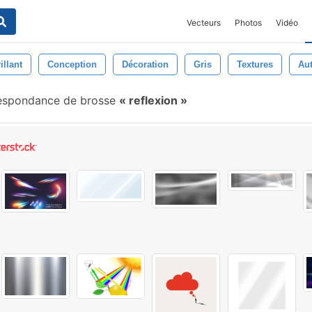
Vecteurs
Photos
Vidéo
illant
Conception
Décoration
Gris
Textures
Au
espondance de brosse
reflexion