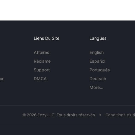
Liens Du Site
Langues
Affaires
English
Réclame
Español
Support
Português
ur
DMCA
Deutsch
More...
•
© 2026 Eezy LLC. Tous droits réservés
Conditions d'uti