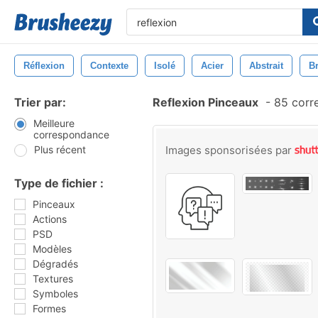
Réflexion
Contexte
Isolé
Acier
Abstrait
Br
Trier par:
Reflexion Pinceaux
-
85 corr
Meilleure
correspondance
Plus récent
Images sponsorisées par
Type de fichier :
Pinceaux
Actions
PSD
Modèles
Dégradés
Textures
Symboles
Formes