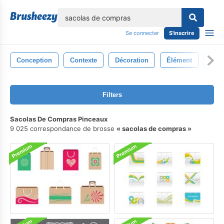
lose
Se connecter
S'inscrire
Conception
Contexte
Décoration
Élément
Illus
Filters
Sacolas De Compras Pinceaux
9 025 correspondance de brosse
sacolas de compras