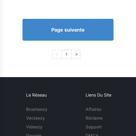
Page suivante
1
Le Réseau
Liens Du Site
Brusheezy
Affaires
Vecteezy
Réclame
Videezy
Support
Devenir
DMCA