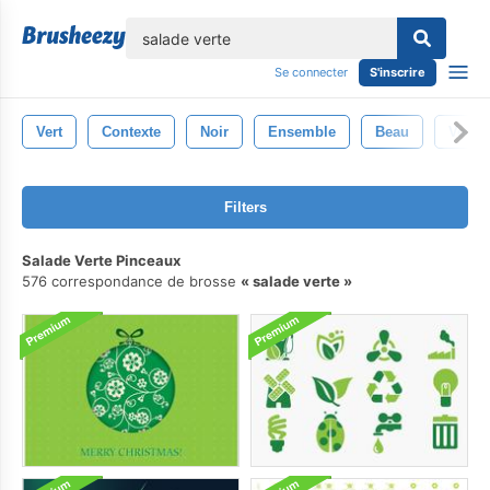
lose
Se connecter
S'inscrire
Vert
Contexte
Noir
Ensemble
Beau
Vecte
Filters
Salade Verte Pinceaux
576 correspondance de brosse
salade verte