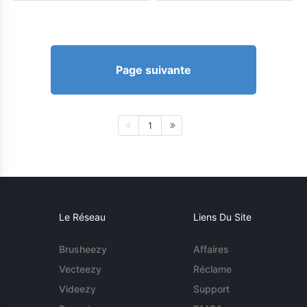
Page suivante
1
Le Réseau
Liens Du Site
Brusheezy
Affaires
Vecteezy
Réclame
Videezy
Support