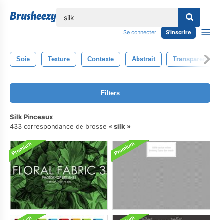
lose
Se connecter
S'inscrire
Soie
Texture
Contexte
Abstrait
Transparent
Filters
Silk Pinceaux
433 correspondance de brosse
silk