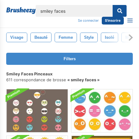
lose
Se connecter
S'inscrire
Visage
Beauté
Femme
Style
Isolé
Marron
Filters
Smiley Faces Pinceaux
611 correspondance de brosse
smiley faces