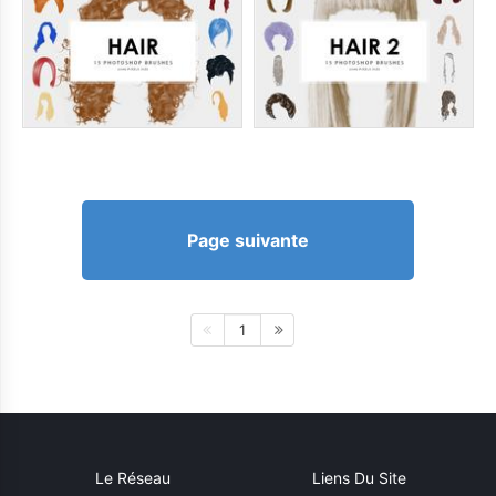
Page suivante
1
Le Réseau
Liens Du Site