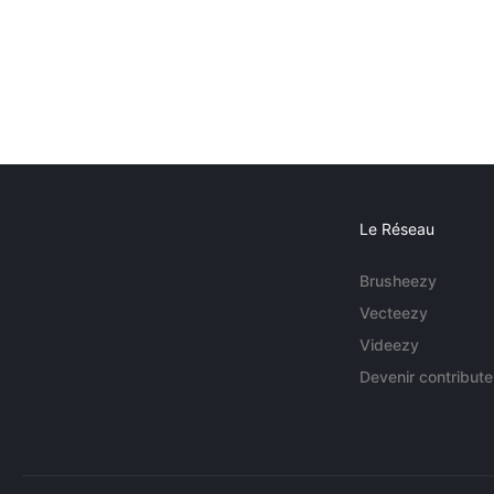
Le Réseau
Brusheezy
Vecteezy
Videezy
Devenir contribute