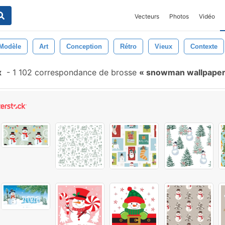
Vecteurs
Photos
Vidéo
Modèle
Art
Conception
Rétro
Vieux
Contexte
x
-
1 102 correspondance de brosse
snowman wallpape