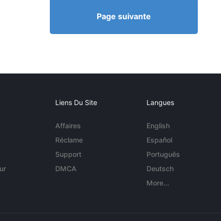
Page suivante
Liens Du Site
Langues
Affaires
English
Réclame
Español
Support
Português
ur
DMCA
Deutsch
More...