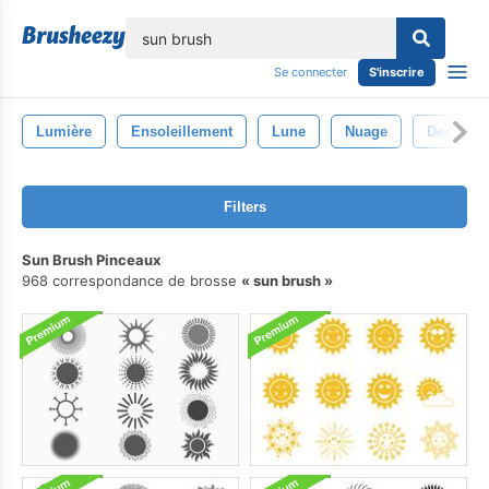
lose
Se connecter
S'inscrire
Lumière
Ensoleillement
Lune
Nuage
Des Nua
Filters
Sun Brush Pinceaux
968 correspondance de brosse
sun brush