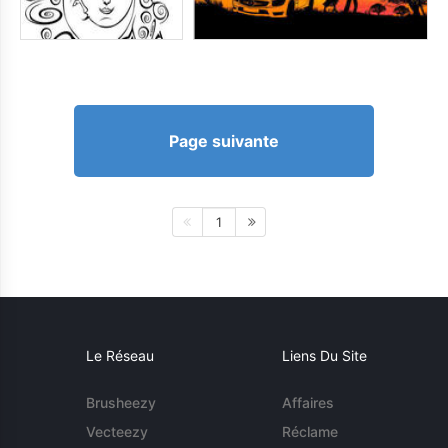
Page suivante
1
Le Réseau
Liens Du Site
Brusheezy
Affaires
Vecteezy
Réclame