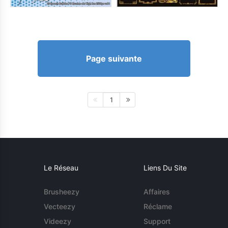
Page suivante
1
Le Réseau
Liens Du Site
Brusheezy
Affaires
Vecteezy
Réclame
Videezy
Support