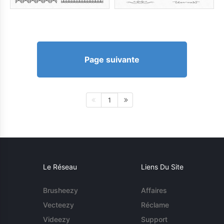
Page suivante
1
Le Réseau
Liens Du Site
Brusheezy
Affaires
Vecteezy
Réclame
Videezy
Support