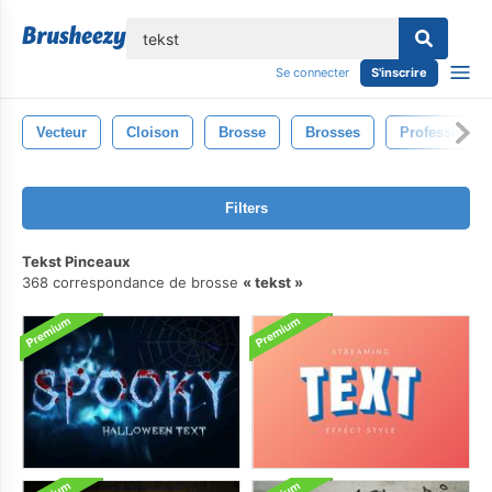
lose
Se connecter
S'inscrire
Vecteur
Cloison
Brosse
Brosses
Professionne
Filters
Tekst Pinceaux
368 correspondance de brosse
tekst