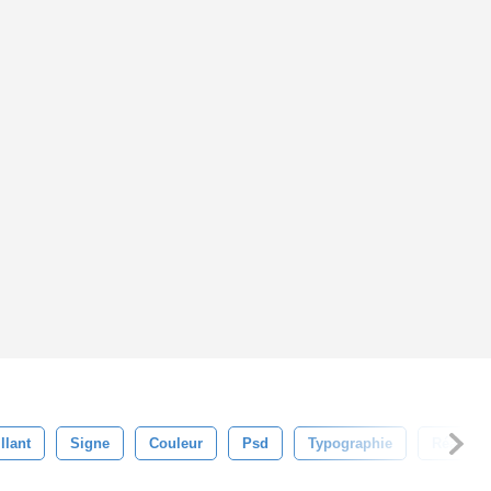
llant
Signe
Couleur
Psd
Typographie
Réaliste