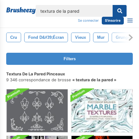
lose
Se connecter
S'inscrire
Cru
Fond D&#39;écran
Vieux
Mur
Grunge
Filters
Textura De La Pared Pinceaux
9 346 correspondance de brosse
textura de la pared