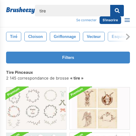
lose
Se connecter
S'inscrire
Tiré
Cloison
Griffonnage
Vecteur
Esquisser
Filters
Tire Pinceaux
2 145 correspondance de brosse
tire