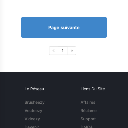
Page suivante
1
Le Réseau
Liens Du Site
Brusheezy
Affaires
Vecteezy
Réclame
Videezy
Support
Devenir
DMCA