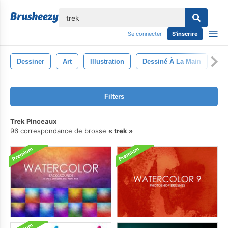
lose
Se connecter
S'inscrire
Dessiner
Art
Illustration
Dessiné À La Main
En
Filters
Trek Pinceaux
96 correspondance de brosse
trek