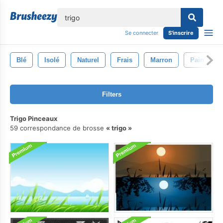
lose
Se connecter
S'inscrire
Blé
Isolé
Naturel
Frais
Marron
Pain
Filters
Trigo Pinceaux
59 correspondance de brosse
trigo