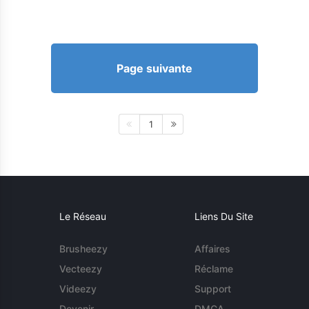
Page suivante
1
Le Réseau
Liens Du Site
Brusheezy
Affaires
Vecteezy
Réclame
Videezy
Support
Devenir
DMCA