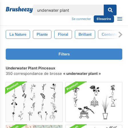
lose
Se connecter
S'inscrire
La Nature
Plante
Floral
Brillant
Contexte
Filters
Underwater Plant Pinceaux
350 correspondance de brosse
underwater plant