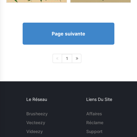
Page suivante
1
Le Réseau
Liens Du Site
Brusheezy
Affaires
Vecteezy
Réclame
Videezy
Support