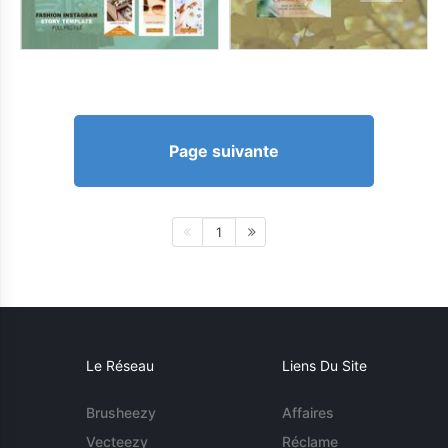
Page suivante
1
Le Réseau
Liens Du Site
Brusheezy
Affaires
Vecteezy
Réclame