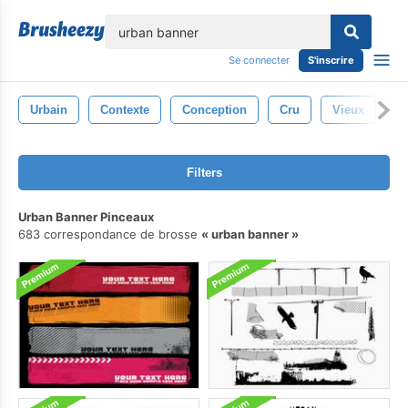
lose
Se connecter
S'inscrire
Urbain
Contexte
Conception
Cru
Vieux
T
Filters
Urban Banner Pinceaux
683 correspondance de brosse
urban banner