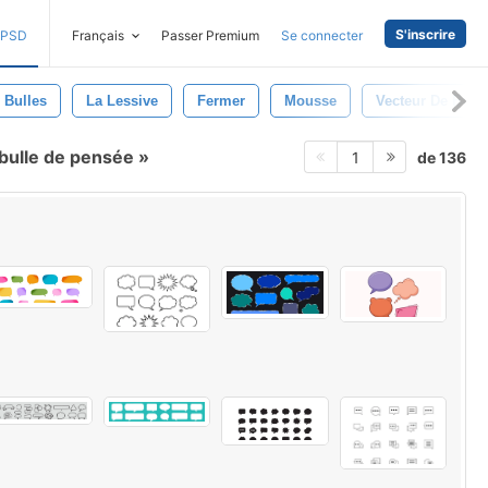
S'inscrire
PSD
Français
Passer Premium
Se connecter
Bulles
La Lessive
Fermer
Mousse
Vecteur De Bull
bulle de pensée
de 136
1