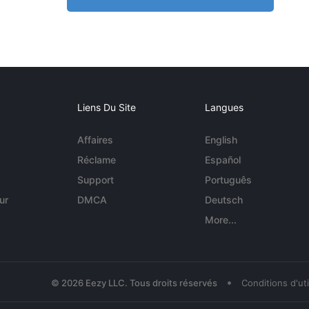
Liens Du Site
Langues
Affaires
English
Réclame
Español
Support
Português
ur
DMCA
Deutsch
More...
•
© 2026 Eezy LLC. Tous droits réservés
Conditions d'uti