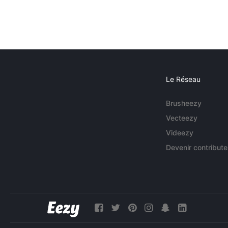
Le Réseau
Brusheezy
Vecteezy
Videezy
Devenir contribute