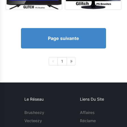
Page suivante
1
Le Réseau
Liens Du Site
Brusheezy
Affaires
Vecteezy
Réclame