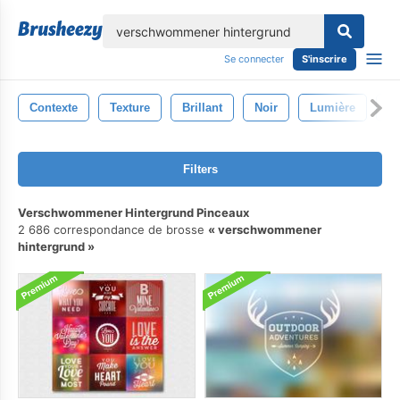
lose
Se connecter
S'inscrire
Contexte
Texture
Brillant
Noir
Lumière
Bl
Filters
Verschwommener Hintergrund Pinceaux
2 686 correspondance de brosse
verschwommener
hintergrund