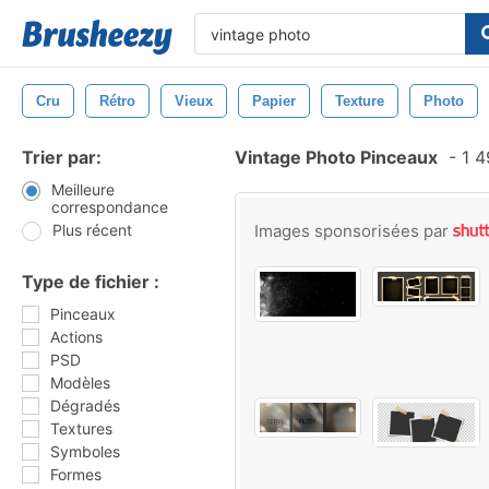
Cru
Rétro
Vieux
Papier
Texture
Photo
Trier par:
Vintage Photo Pinceaux
-
1 4
Meilleure
correspondance
Plus récent
Images sponsorisées par
Type de fichier :
Pinceaux
Actions
PSD
Modèles
Dégradés
Textures
Symboles
Formes