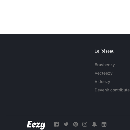
Le Réseau
Brusheezy
Vecteezy
Videezy
Devenir contribute