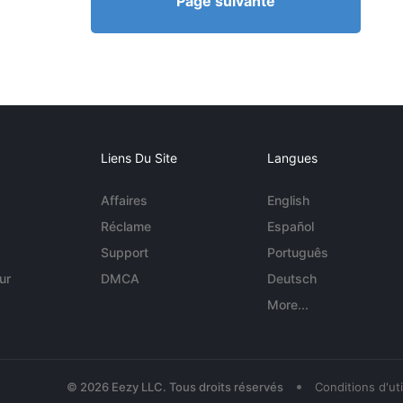
Page suivante
Liens Du Site
Langues
Affaires
English
Réclame
Español
Support
Português
ur
DMCA
Deutsch
More...
•
© 2026 Eezy LLC. Tous droits réservés
Conditions d'uti