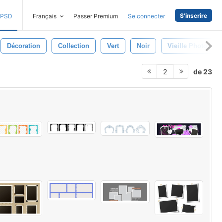
S'inscrire
PSD
Français
Passer Premium
Se connecter
Décoration
Collection
Vert
Noir
Vieille Photo
de 23
2