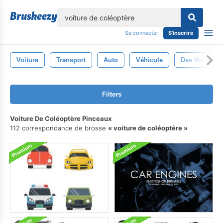
lose
Se connecter
S'inscrire
Voiture
Transport
Auto
Véhicule
Des Voitures
Filters
Voiture De Coléoptère Pinceaux
112 correspondance de brosse
voiture de coléoptère