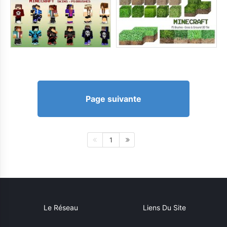
Page suivante
1
Le Réseau
Liens Du Site