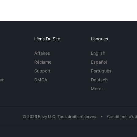
Liens Du Site
Langues
Affaires
English
Réclame
Español
Support
Português
ur
DMCA
Deutsch
More...
•
© 2026 Eezy LLC. Tous droits réservés
Conditions d'uti