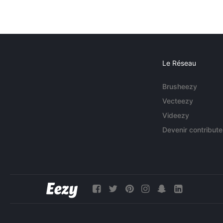
Le Réseau
Brusheezy
Vecteezy
Videezy
Devenir contribute