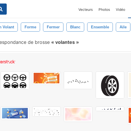
Vecteurs
Photos
Vidéo
n Volant
Forme
Fermer
Blanc
Ensemble
Aile
espondance de brosse
volantes