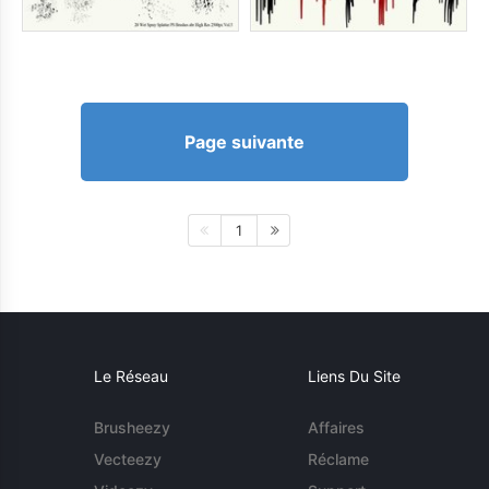
Page suivante
1
Le Réseau
Liens Du Site
Brusheezy
Affaires
Vecteezy
Réclame