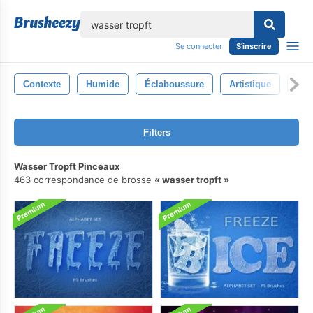
lose
Se connecter
S'inscrire
Contexte
Humide
Éclaboussure
Artistique
For
Filters
Wasser Tropft Pinceaux
463 correspondance de brosse
wasser tropft