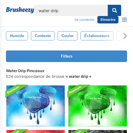
lose
Se connecter
S'inscrire
Humide
Contexte
Couler
Éclaboussure
Eau
Filters
Water Drip Pinceaux
524 correspondance de brosse
water drip