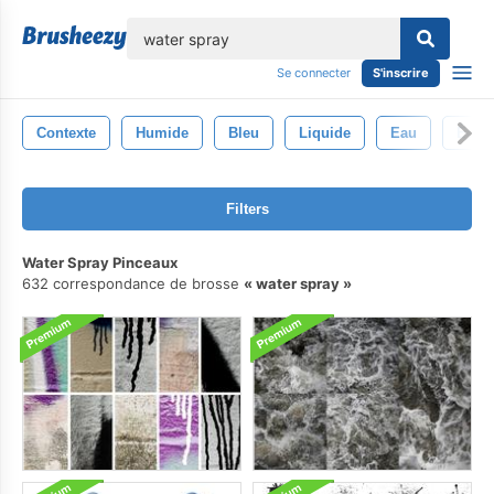
lose
Se connecter
S'inscrire
Contexte
Humide
Bleu
Liquide
Eau
Écla
Filters
Water Spray Pinceaux
632 correspondance de brosse
water spray