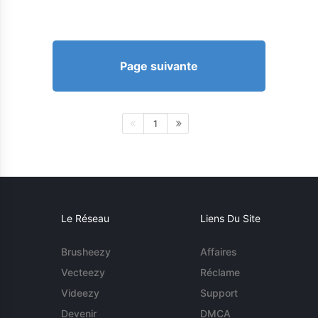
Page suivante
1
Le Réseau
Liens Du Site
Brusheezy
Affaires
Vecteezy
Réclame
Videezy
Support
Devenir
DMCA