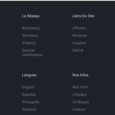
Le Réseau
Liens Du Site
Brusheezy
Affaires
Vecteezy
Réclame
Videezy
Support
Devenir
DMCA
contributeur
Langues
Nos Infos
English
Nos Infos
Español
L'Équipe
Português
Le Blogue
Deutsch
Contact