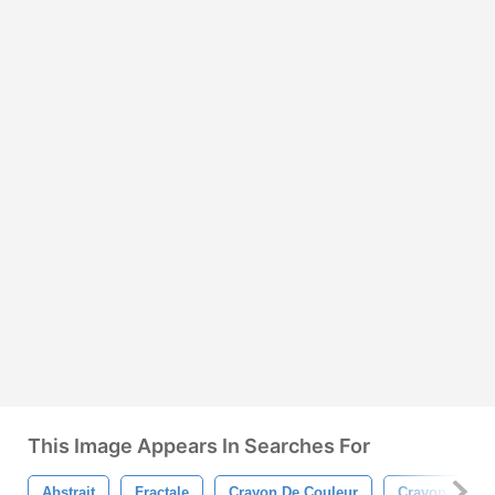
This Image Appears In Searches For
Abstrait
Fractale
Crayon De Couleur
Crayon
C