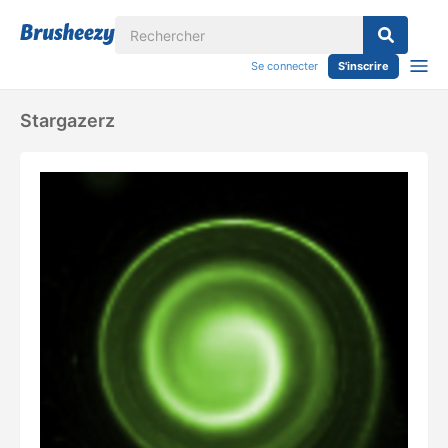
Se connecter
S'inscrire
Stargazerz