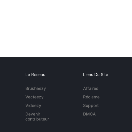
Le Réseau
Liens Du Site
Brusheezy
Affaires
Vecteezy
Réclame
Videezy
Support
Devenir
DMCA
contributeur