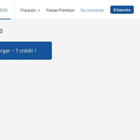
S'inscrire
PSD
Français
Passer Premium
Se connecter
e
rger - 1 crédit !