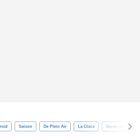
roid
Saison
De Plein Air
La Glace
Vacances
Bl