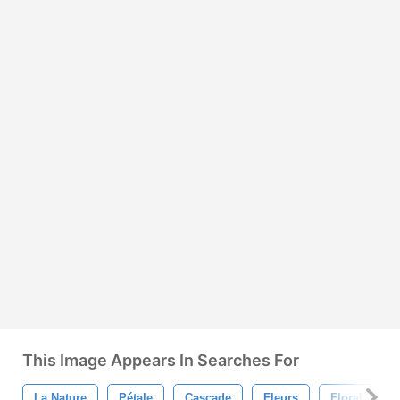
This Image Appears In Searches For
La Nature
Pétale
Cascade
Fleurs
Floral