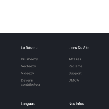
Le Réseau
Liens Du Site
Brusheezy
Affaires
Vecteezy
Réclame
Videezy
Support
Devenir
DMCA
contributeur
Langues
Nos Infos