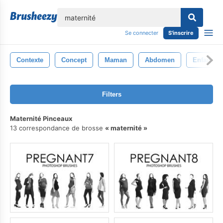
lose
Se connecter
S'inscrire
Contexte
Concept
Maman
Abdomen
Enfant
Filters
Maternité Pinceaux
13 correspondance de brosse
maternité